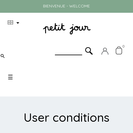
BIENVENUE - WELCOME

0

Toggle
☰
navigation
User conditions