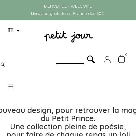
BIENVENUE - WELCOME
Livraison gratuite en France dès 60€.

0

Basculer
☰
la
navigation
uveau design, pour retrouver la ma
du Petit Prince.
Une collection pleine de poésie,
pour faire de chaque repas un joli